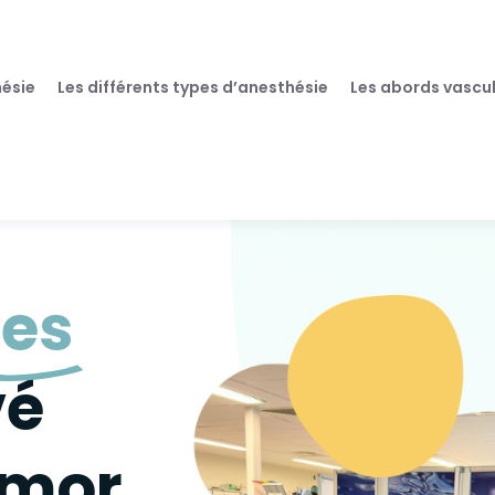
hésie
Les différents types d’anesthésie
Les abords vascul
tes
vé
rmor