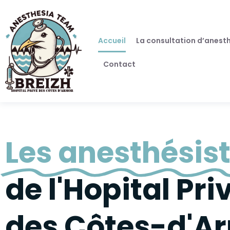
Accueil
La consultation d’anest
Contact
Les anesthésis
de l'Hopital Pri
des Côtes-d'A